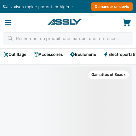
Passer
Livraison rapide partout en Algérie
Demander un devis
au
contenu
Outillage
Accessoires
Boulonerie
Electroportati
Gamattes et Seaux