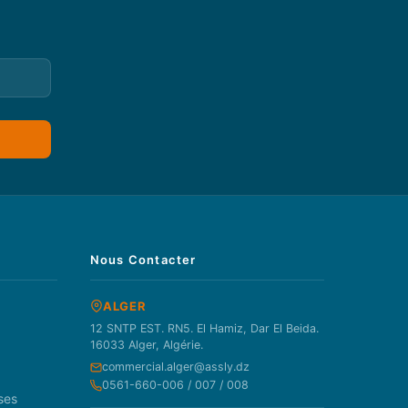
Nous Contacter
ALGER
12 SNTP EST. RN5. El Hamiz, Dar El Beida.
16033 Alger, Algérie.
commercial.alger@assly.dz
0561-660-006 / 007 / 008
ses