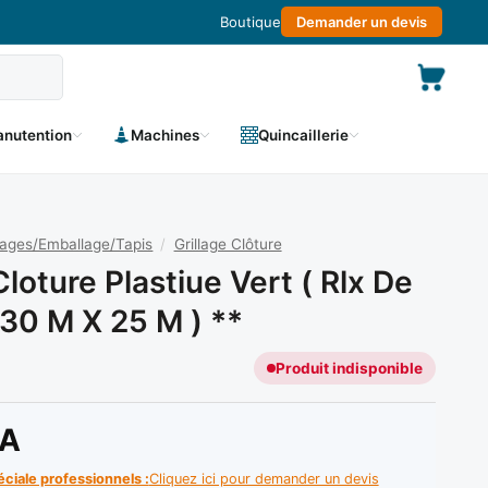
Boutique
Demander un devis
nutention
Machines
Quincaillerie
llages/Emballage/Tapis
/
Grillage Clôture
Cloture Plastiue Vert ( Rlx De
.30 M X 25 M ) **
Produit indisponible
A
éciale professionnels :
Cliquez ici pour demander un devis