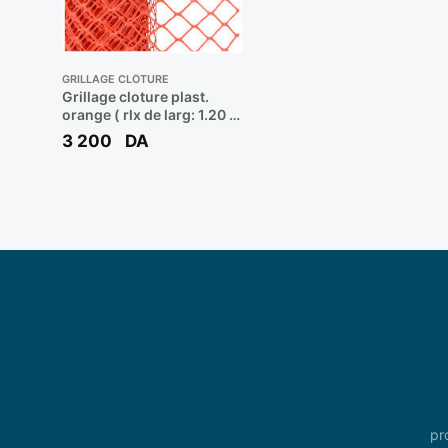
GRILLAGE CLÔTURE
Grillage cloture plast.
orange ( rlx de larg: 1.20 m
long: 25 m )**
3 200
DA
pr