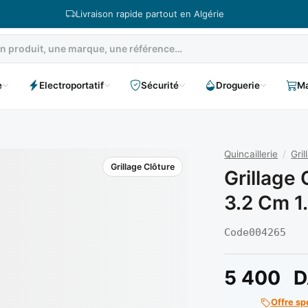
Livraison rapide partout en Algérie
e
Electroportatif
Sécurité
Droguerie
Ma
Quincaillerie
/
Gri
Grillage Clôture
Grillage 
3.2 Cm 1
Code
004265
5 400
D
Offre sp