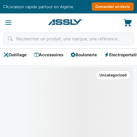
Passer
Livraison rapide partout en Algérie
Demander un devis
au
contenu
Outillage
Accessoires
Boulonerie
Electroportati
Uncategorized