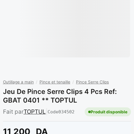
Outillage a main
/
Pince et tenaille
/
Pince Serre Clips
Jeu De Pince Serre Clips 4 Pcs Ref:
GBAT 0401 ** TOPTUL
Fait par
TOPTUL
|
Code
034502
Produit disponible
11 200
DA