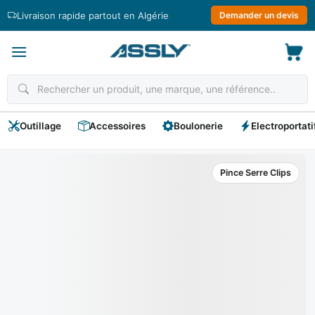
Passer
Livraison rapide partout en Algérie
Demander un devis
au
contenu
Outillage
Accessoires
Boulonerie
Electroportati
Pince Serre Clips