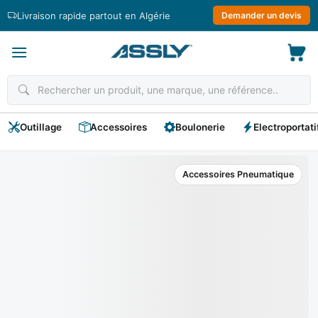
Passer
Livraison rapide partout en Algérie
Demander un devis
au
contenu
Outillage
Accessoires
Boulonerie
Electroportati
Accessoires Pneumatique