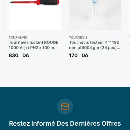
TOURNEVIS
TOURNEVIS
Tournevis Isolant ROUGE
Tournevis testeur 4″” 190
1000 V (+) PH2 x 100 mm
mm bt9004 gm (24 pcs)
Réf: FBEB0210 ** TOPTUL
** BERENT
830
DA
170
DA
Restez Informé Des Dernières Offres