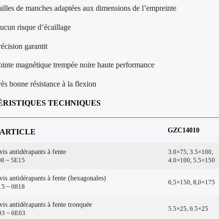
ailles de manches adaptées aux dimensions de l’empreinte
ucun risque d’écaillage
récision garantit
ointe magnétique trempée noire haute performance
rès bonne résistance à la flexion
ÉRI
STIQUES TECHNIQUES
GZC14010
 ARTICLE
is antidérapants à fente
3.0×75, 3.5×100,
8 ~ 5E15
4.0×100, 5.5×150
is antidérapants à fente (hexagonales)
6,5×150, 8,0×175
5 ~ 0818
is antidérapants à fente tronquée
5.5×25, 6.5×25
3 ~ 6E03