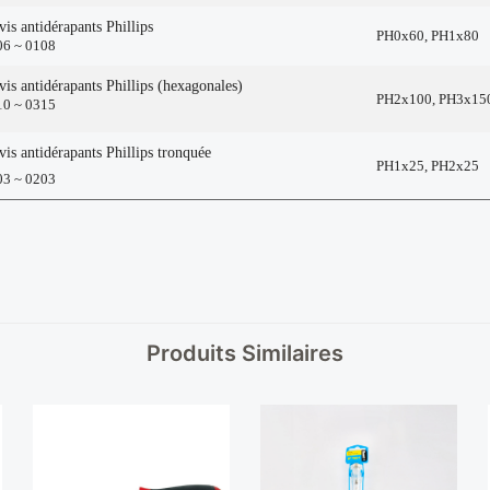
is antidérapants Phillips
PH0x60, PH1x80
6 ~ 0108
is antidérapants Phillips (hexagonales)
PH2x100, PH3x15
0 ~ 0315
is antidérapants Phillips tronquée
PH1x25, PH2x25
3 ~ 0203
Produits Similaires