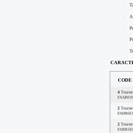
T
·
A
·
P
·
P
·
T
·
CARACT
CODE
4
Tournev
FAAB030
2
Tournev
FAHB6E1
2
Tournev
FABB5E0