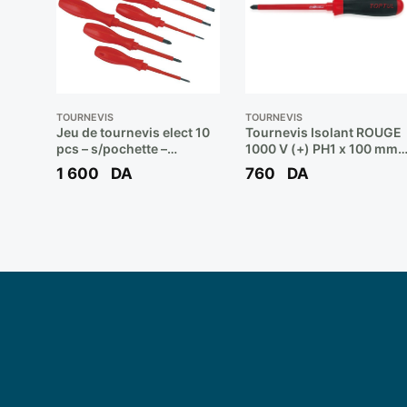
TOURNEVIS
TOURNEVIS
Jeu de tournevis elect 10
Tournevis Isolant ROUGE
pcs – s/pochette –
1000 V (+) PH1 x 100 mm
sibate**
Réf: FBEB0110 ** TOPTUL
1 600
DA
760
DA