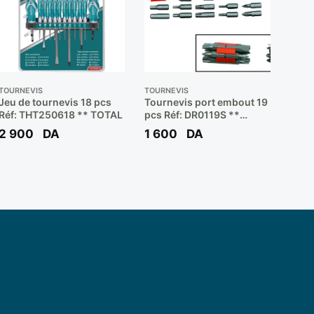
TOURNEVIS
TOURNEVIS
Jeu de tournevis 18 pcs
Tournevis port embout 19
Réf: THT250618 ** TOTAL
pcs Réf: DR0119S **
JONNESWAY
2 900
DA
1 600
DA