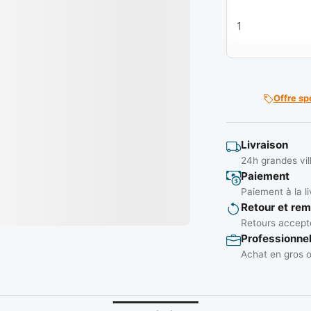
quantité de Jeu 
Offre sp
Livraison
24h grandes vil
Paiement
Paiement à la li
Retour et re
Retours accepté
Professionne
Achat en gros o