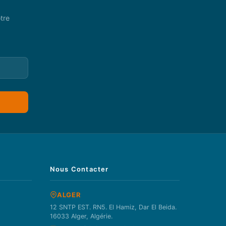
tre
Nous Contacter
ALGER
12 SNTP EST. RN5. El Hamiz, Dar El Beida.
16033 Alger, Algérie.