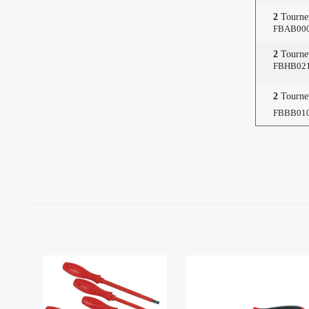
2
Tournev
FBAB000
2
Tournev
FBHB021
2
Tournev
FBBB010