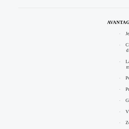
AVANTAG
J
·
C
·
d
L
·
m
P
·
P
·
G
·
V
·
Z
·