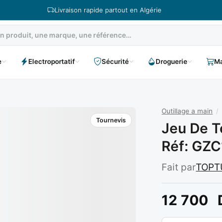
Livraison rapide partout en Algérie
e
Electroportatif
Sécurité
Droguerie
Ma
Outillage a main
/
Tournevis
Jeu De T
Réf: GZ
Fait par
TOPT
12 700