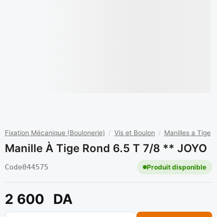
Fixation Mécanique (Boulonerie)
/
Vis et Boulon
/
Manilles a Tige
Manille À Tige Rond 6.5 T 7/8 ** JOYO
Code
044575
Produit disponible
2 600
DA
quantité de Manille à tige rond 6.5 T 7/8 ** JOYO