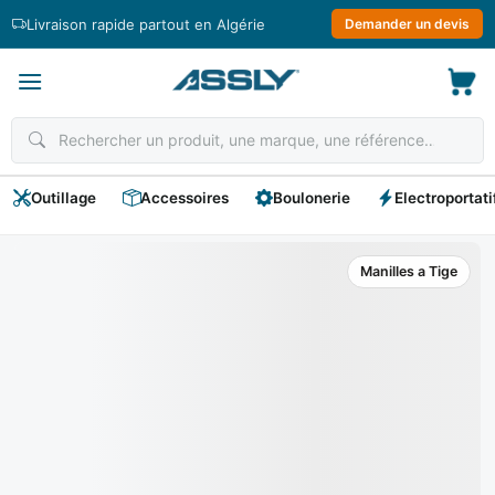
Passer
Livraison rapide partout en Algérie
Demander un devis
au
contenu
Outillage
Accessoires
Boulonerie
Electroportati
Manilles a Tige