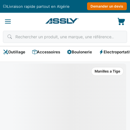
Passer
Livraison rapide partout en Algérie
Demander un devis
au
contenu
Outillage
Accessoires
Boulonerie
Electroportati
Manilles a Tige