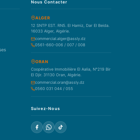
Nous Contacter
ALGER
12 SNTP EST. RN5. El Hamiz, Dar El Beida.
16033 Alger, Algérie.
commercial.alger@assly.dz
0561-660-006 / 007 / 008
ses
ORAN
Coopérative Immobilière El Aalia, N°219 Bir
El Djir. 31130 Oran, Algérie.
commercial.oran@assly.dz
0560 031 044 / 055
Suivez-Nous