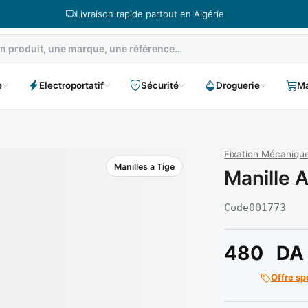
Livraison rapide partout en Algérie
e
Electroportatif
Sécurité
Droguerie
Ma
Fixation Mécanique
Manilles a Tige
Manille 
Code
001773
480
DA
Offre sp