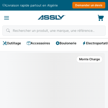
Passer
Livraison rapide partout en Algérie
Demander un devis
au
contenu
Outillage
Accessoires
Boulonerie
Electroportati
Monte Charge