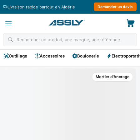
Passer
Livraison rapide partout en Algérie
Demander un devis
au
contenu
Outillage
Accessoires
Boulonerie
Electroportati
Mortier d'Ancrage