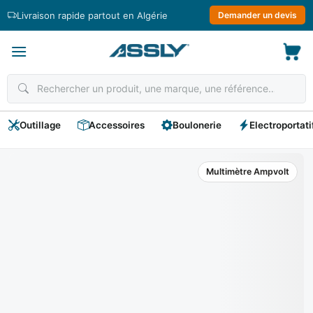
Passer
Livraison rapide partout en Algérie
Demander un devis
au
contenu
Outillage
Accessoires
Boulonerie
Electroportati
Multimètre Ampvolt