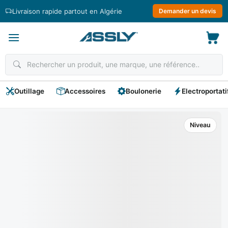
Passer
Livraison rapide partout en Algérie
Demander un devis
au
contenu
Outillage
Accessoires
Boulonerie
Electroportati
Niveau