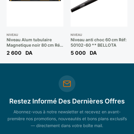
NIVEAU
NIVEAU
Niveau Alum tubulaire
Niveau anti choc 60 cm Réf:
Magnetique noir 80 cm Réf:
50102-60 ** BELLOTA
35113 TOLSEN”
2 600
DA
5 000
DA
Restez Informé Des Dernières Offres
Abonnez-vous à notre newsletter et recevez en avant-
première nos promotions, nouveautés et bons plans exclusifs
— directement dans votre boîte mail.