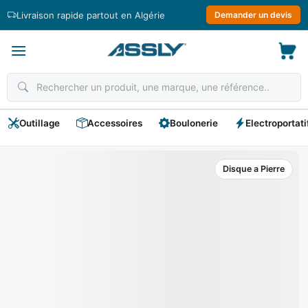
Passer
Livraison rapide partout en Algérie
Demander un devis
au
contenu
Outillage
Accessoires
Boulonerie
Electroportati
Disque a Pierre