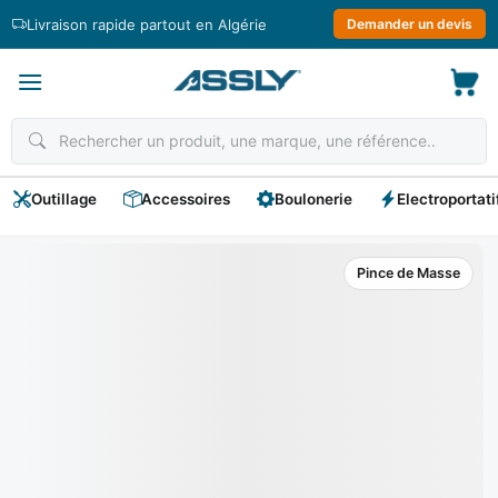
Passer
Livraison rapide partout en Algérie
Demander un devis
au
contenu
Outillage
Accessoires
Boulonerie
Electroportati
Pince de Masse