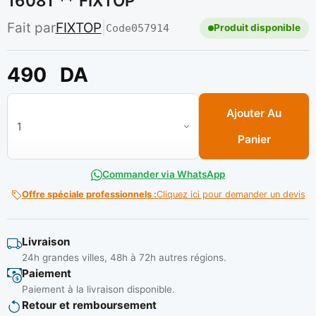
16081 ** FIXTOP
Fait par
FIXTOP
|
Code
057914
Produit disponible
490
DA
quantité de Pince de masse 500 A Chrome Ref: 16081 ** FIXT
Ajouter Au
Panier
Commander via WhatsApp
Offre spéciale professionnels :
Cliquez ici pour demander un devis
Livraison
24h grandes villes, 48h à 72h autres régions.
Paiement
Paiement à la livraison disponible.
Retour et remboursement