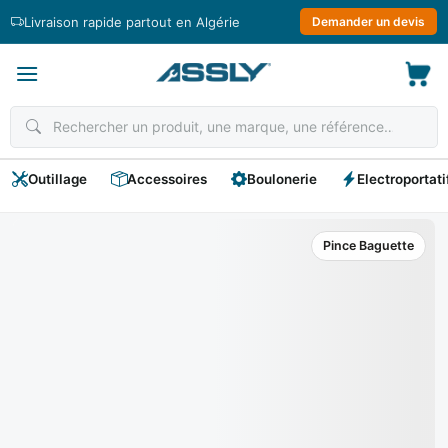
Passer
Livraison rapide partout en Algérie
Demander un devis
au
contenu
Outillage
Accessoires
Boulonerie
Electroportati
Pince Baguette