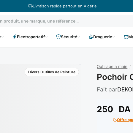
Livraison rapide partout en Algérie
e
Electroportatif
Sécurité
Droguerie
Ma
Outillage a main
/
Divers Outilles de Peinture
Pochoir 
Fait par
DEKO
250
DA
Offre sp