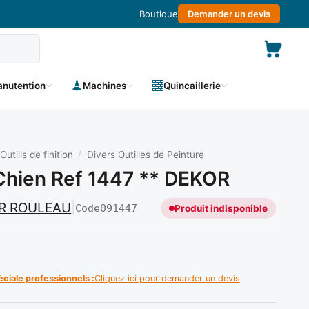
Boutique
Demander un devis
nutention
Machines
Quincaillerie
Outills de finition
/
Divers Outilles de Peinture
Chien Ref 1447 ** DEKOR
R ROULEAU
|
Code
091447
Produit indisponible
éciale professionnels :
Cliquez ici pour demander un devis