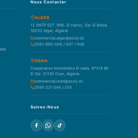
Nous Contacter
ALGER
12 SNTP EST. RN5. El Hamiz, Dar El Beida.
16033 Alger, Algérie.
commercial.alger@assly.dz
0561-660-006 / 007 / 008
ses
ORAN
Coopérative Immobilière El Aalia, N°219 Bir
El Djir. 31130 Oran, Algérie.
commercial.oran@assly.dz
0560 031 044 / 055
Suivez-Nous