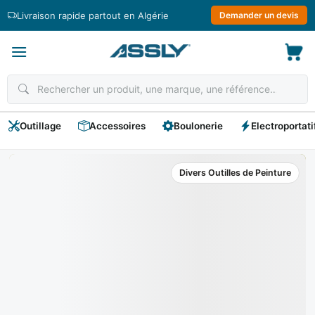
Passer
Livraison rapide partout en Algérie
Demander un devis
au
contenu
Outillage
Accessoires
Boulonerie
Electroportati
Divers Outilles de Peinture