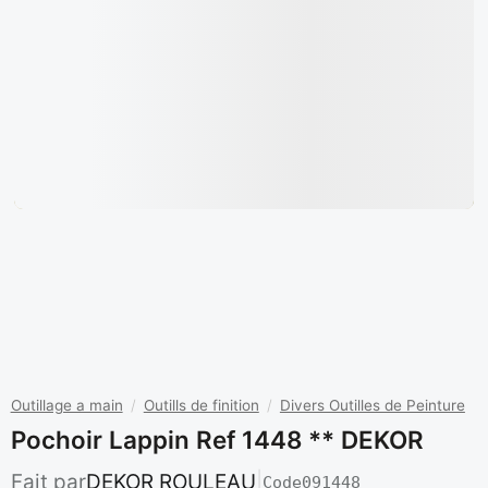
Outillage a main
/
Outills de finition
/
Divers Outilles de Peinture
Pochoir Lappin Ref 1448 ** DEKOR
Fait par
DEKOR ROULEAU
|
Code
091448