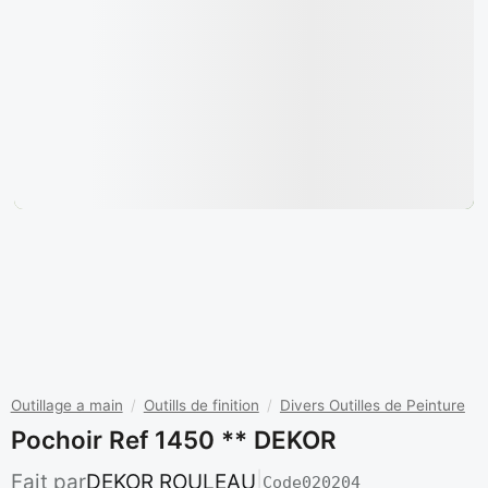
Outillage a main
/
Outills de finition
/
Divers Outilles de Peinture
Pochoir Ref 1450 ** DEKOR
Fait par
DEKOR ROULEAU
|
Code
020204