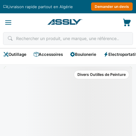
Passer
Livraison rapide partout en Algérie
Demander un devis
au
contenu
Outillage
Accessoires
Boulonerie
Electroportati
Divers Outilles de Peinture