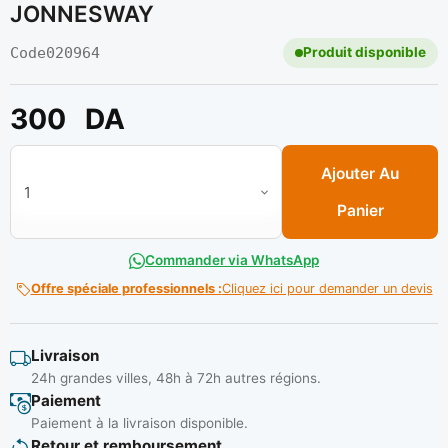
JONNESWAY
Code
020964
Produit disponible
300
DA
quantité de Porte embout magnetique (chrom/noir) 50mm re
Ajouter Au
Panier
Commander via WhatsApp
Offre spéciale professionnels :
Cliquez ici pour demander un devis
Livraison
24h grandes villes, 48h à 72h autres régions.
Paiement
Paiement à la livraison disponible.
Retour et remboursement