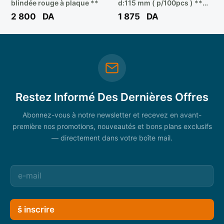
blindée rouge à plaque **
d:115 mm ( p/100pcs ) **
ETOIL / SALI
2 800
DA
1 875
DA
Restez Informé Des Dernières Offres
Abonnez-vous à notre newsletter et recevez en avant-
première nos promotions, nouveautés et bons plans exclusifs
— directement dans votre boîte mail.
š inscrire