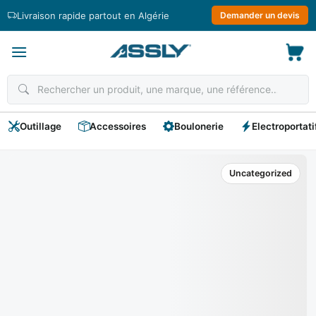
Passer
Livraison rapide partout en Algérie
Demander un devis
au
contenu
Outillage
Accessoires
Boulonerie
Electroportati
Uncategorized