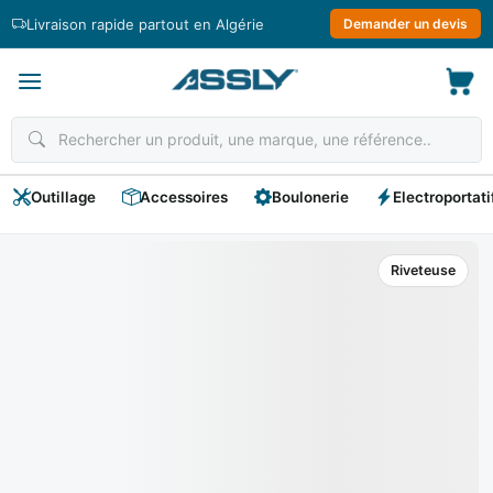
Passer
Livraison rapide partout en Algérie
Demander un devis
au
contenu
Outillage
Accessoires
Boulonerie
Electroportati
Riveteuse