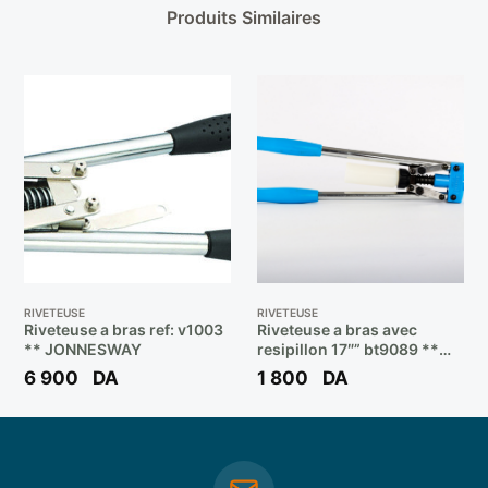
Produits Similaires
RIVETEUSE
RIVETEUSE
Riveteuse a bras ref: v1003
Riveteuse a bras avec
** JONNESWAY
resipillon 17″” bt9089 **
BERENT
6 900
DA
1 800
DA