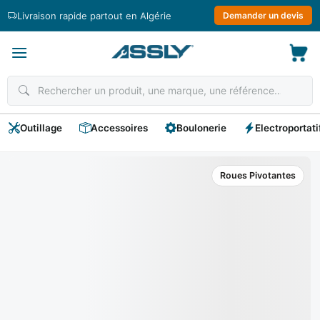
Passer
Livraison rapide partout en Algérie
Demander un devis
au
contenu
Outillage
Accessoires
Boulonerie
Electroportati
Roues Pivotantes