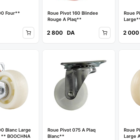
00 Four**
Roue Pivot 160 Blindee
Roue Pi
Rouge A Plaq**
Large*
2 800
DA
2 00
00 Blanc Large
Roue Pivot 075 A Plaq
Roue Pi
"" ** BOOCHNA
Blanc**
Large A