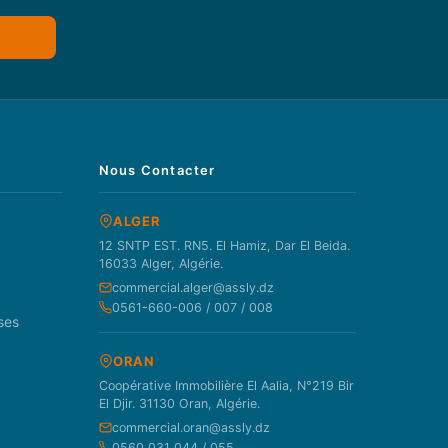
Nous Contacter
ALGER
12 SNTP EST. RN5. El Hamiz, Dar El Beida.
16033 Alger, Algérie.
commercial.alger@assly.dz
0561-660-006 / 007 / 008
ses
ORAN
Coopérative Immobilière El Aalia, N°219 Bir
El Djir. 31130 Oran, Algérie.
commercial.oran@assly.dz
0560 031 044 / 055