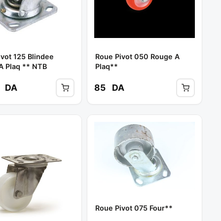
vot 125 Blindee
Roue Pivot 050 Rouge A
A Plaq ** NTB
Plaq**
0
DA
85
DA
Roue Pivot 075 Four**