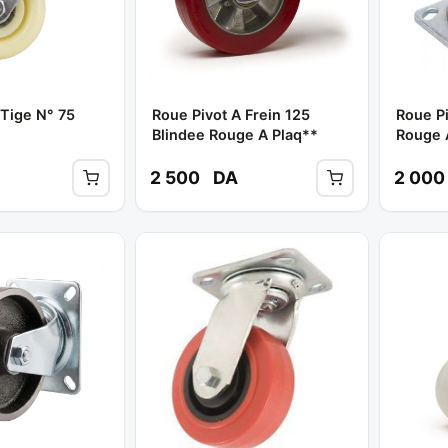
 Tige N° 75
Roue Pivot A Frein 125
Roue Pi
Blindee Rouge A Plaq**
Rouge 
2 500
DA
2 00