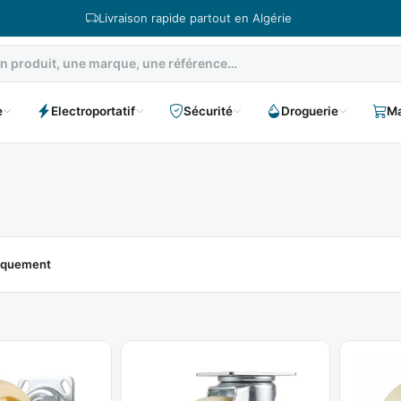
Livraison rapide partout en Algérie
e
Electroportatif
Sécurité
Droguerie
Ma
niquement