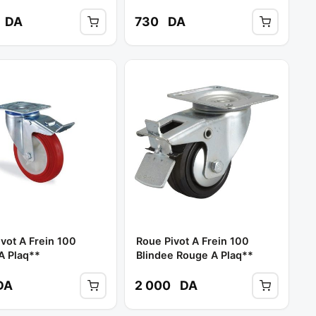
DA
730
DA
vot A Frein 100
Roue Pivot A Frein 100
A Plaq**
Blindee Rouge A Plaq**
DA
2 000
DA