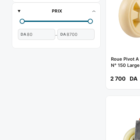
PRIX
DA
DA
–
Roue Pivot A
N° 150 Large
613150 **
2 700
DA