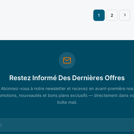
1
2
Restez Informé Des Dernières Offres
Abonnez-vous à notre newsletter et recevez en avant-première nos
omotions, nouveautés et bons plans exclusifs — directement dans vo
boîte mail.