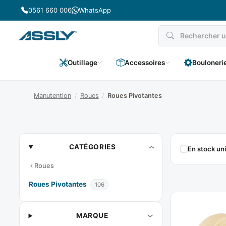
Passer
0561 660 006
WhatsApp
au
contenu
Outillage
Accessoires
Bouloneri
Manutention
/
Roues
/
Roues Pivotantes
Roues
CATÉGORIES
En stock u
Pivotantes
Roues
Roues Pivotantes
106
MARQUE