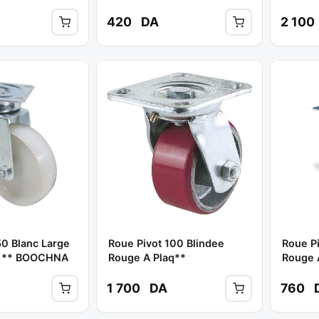
420
DA
2 100
50 Blanc Large
Roue Pivot 100 Blindee
Roue Pi
"" ** BOOCHNA
Rouge A Plaq**
Rouge 
1 700
DA
760