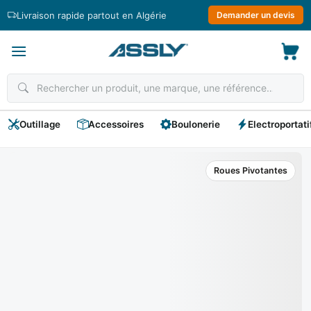
Passer
Livraison rapide partout en Algérie
Demander un devis
au
contenu
Outillage
Accessoires
Boulonerie
Electroportati
Roues Pivotantes