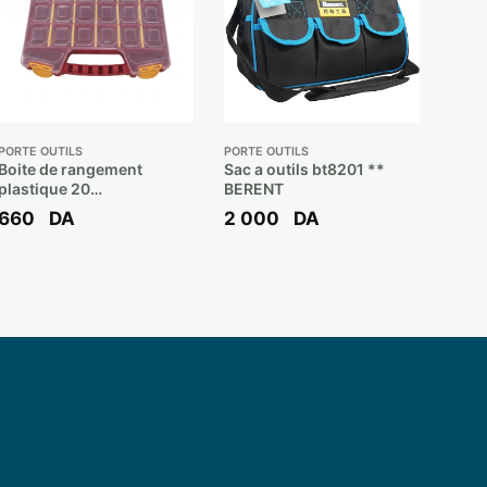
PORTE OUTILS
PORTE OUTILS
Boite de rangement
Sac a outils bt8201 **
plastique 20
BERENT
Compartiments Couleur
660
DA
2 000
DA
Rouge **