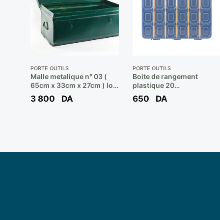
PORTE OUTILS
PORTE OUTILS
Malle metalique n° 03 (
Boite de rangement
65cm x 33cm x 27cm ) loc
plastique 20
**
Compartiments Couleur
3 800
DA
650
DA
Bleu **