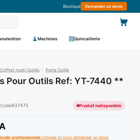
Boutique
Demander un devis
nutention
Machines
Quincaillerie
Coffret multi-Outills
/
Porte Outils
s Pour Outils Ref: YT-7440 **
|
Code
037475
Produit indisponible
A
éciale professionnels :
Cliquez ici pour demander un devis