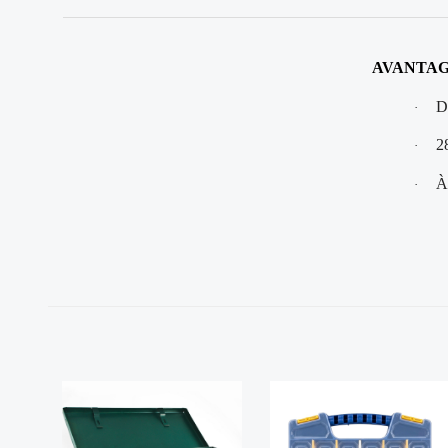
AVANTAG
D
·
2
·
À
·