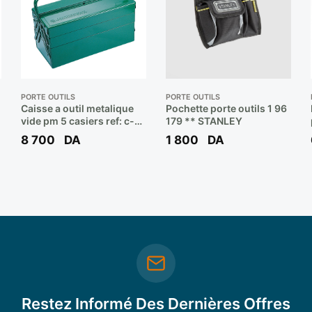
PORTE OUTILS
PORTE OUTILS
Caisse a outil metalique
Pochette porte outils 1 96
vide pm 5 casiers ref: c-
179 ** STANLEY
3dh1 ** JONNESWAY
8 700
DA
1 800
DA
Restez Informé Des Dernières Offres