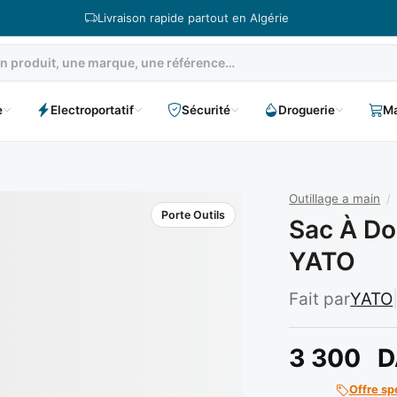
Livraison rapide partout en Algérie
e
Electroportatif
Sécurité
Droguerie
Ma
Outillage a main
/
Porte Outils
Sac À Do
YATO
Fait par
YATO
3 300
D
Offre sp