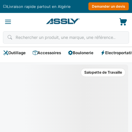
Passer
Livraison rapide partout en Algérie
Demander un devis
au
contenu
Outillage
Accessoires
Boulonerie
Electroportati
Salopette de Travaille