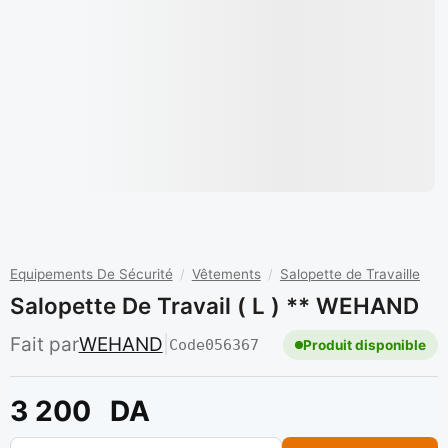
Equipements De Sécurité
/
Vêtements
/
Salopette de Travaille
Salopette De Travail ( L ) ** WEHAND
Fait par
WEHAND
|
Code
056367
Produit disponible
3 200
DA
quantité de Salopette De Travail ( L ) ** WEHAND