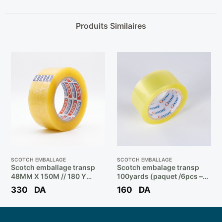
Produits Similaires
SCOTCH EMBALLAGE
SCOTCH EMBALLAGE
Scotch emballage transp
Scotch embalage transp
48MM X 150M // 180 Y
100yards (paquet /6pcs –
(C/48PCS) ** IPAC
carton/96pcs) ** GIXIME /
330
DA
160
DA
EXINE