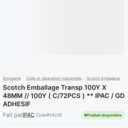
Droguerie
/
Colle et réparation Industrielle
/
Scotch Emballage
Scotch Emballage Transp 100Y X
48MM // 100Y ( C/72PCS ) ** IPAC / GD
ADHESIF
Fait par
IPAC
|
Code
054226
Produit disponible