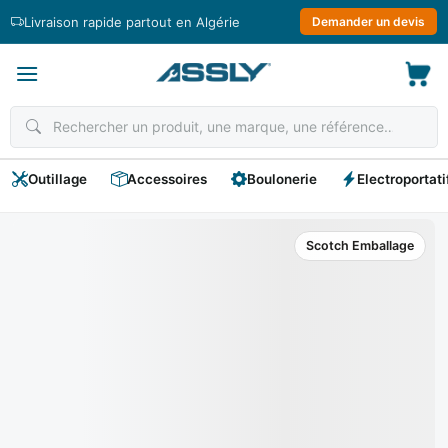
Passer
Livraison rapide partout en Algérie
Demander un devis
au
contenu
Outillage
Accessoires
Boulonerie
Electroportati
Scotch Emballage