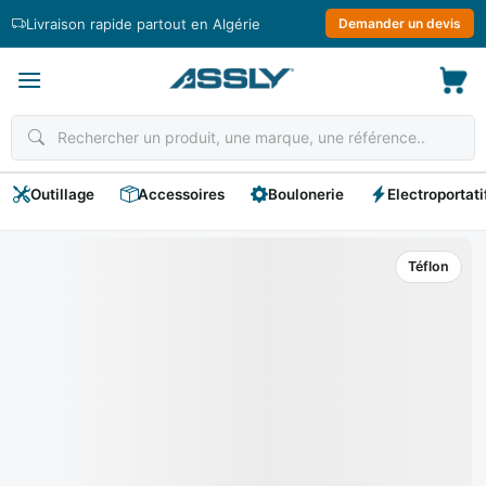
Passer
Livraison rapide partout en Algérie
Demander un devis
au
contenu
Outillage
Accessoires
Boulonerie
Electroportati
Téflon