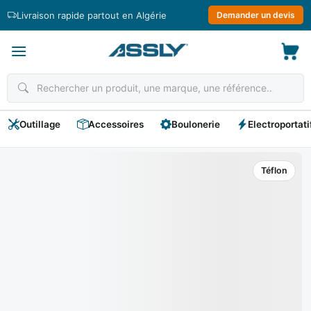
Passer
Livraison rapide partout en Algérie
Demander un devis
au
contenu
Outillage
Accessoires
Boulonerie
Electroportati
Téflon