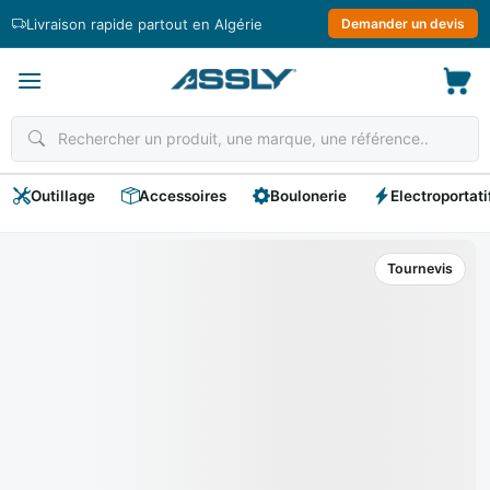
Passer
Livraison rapide partout en Algérie
Demander un devis
au
contenu
Outillage
Accessoires
Boulonerie
Electroportati
Tournevis