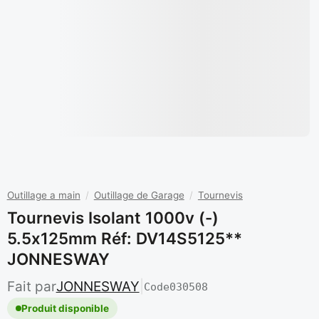
Outillage a main
/
Outillage de Garage
/
Tournevis
Tournevis Isolant 1000v (-)
5.5x125mm Réf: DV14S5125**
JONNESWAY
Fait par
JONNESWAY
|
Code
030508
Produit disponible