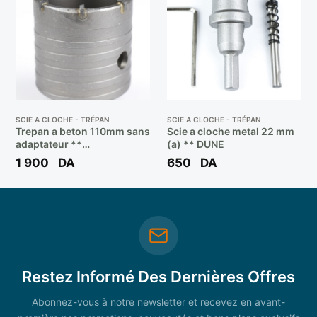
SCIE A CLOCHE - TRÉPAN
SCIE A CLOCHE - TRÉPAN
Trepan a beton 110mm sans
Scie a cloche metal 22 mm
adaptateur **
(a) ** DUNE
BOOCHNA/ZHWEI
1 900
DA
650
DA
Restez Informé Des Dernières Offres
Abonnez-vous à notre newsletter et recevez en avant-