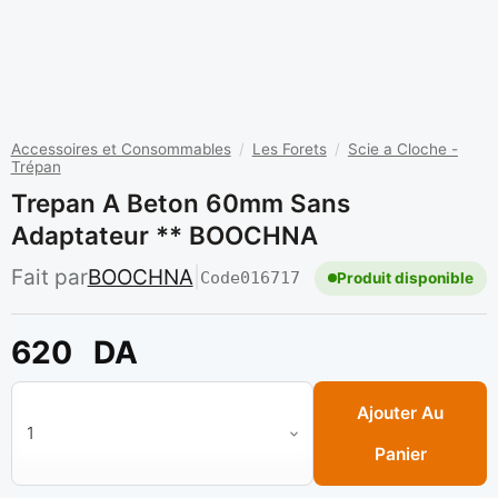
Accessoires et Consommables
/
Les Forets
/
Scie a Cloche -
Trépan
Trepan A Beton 60mm Sans
Adaptateur ** BOOCHNA
Fait par
BOOCHNA
|
Code
016717
Produit disponible
620
DA
quantité de Trepan a beton 60mm sans adaptateur ** BOOCH
Ajouter Au
Panier