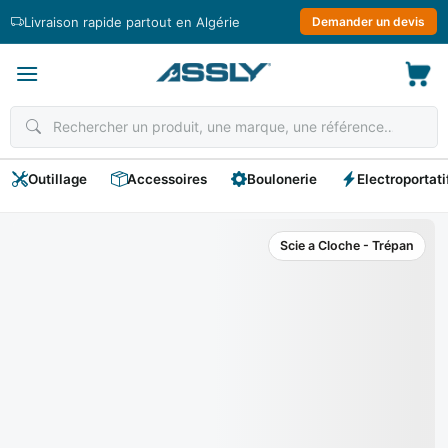
Passer
Livraison rapide partout en Algérie
Demander un devis
au
contenu
Outillage
Accessoires
Boulonerie
Electroportati
Scie a Cloche - Trépan