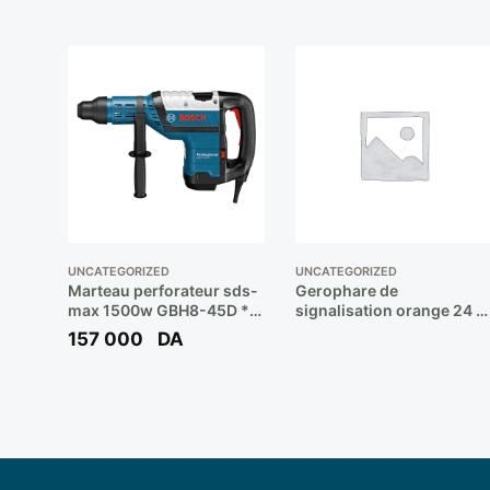
UNCATEGORIZED
UNCATEGORIZED
Marteau perforateur sds-
Gerophare de
max 1500w GBH8-45D **
signalisation orange 24 V
BOSCH
**
157 000
DA