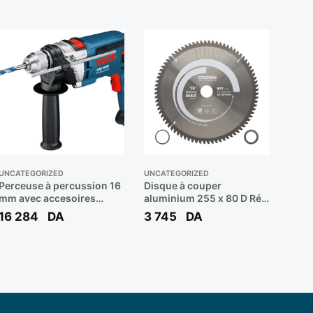
UNCATEGORIZED
UNCATEGORIZED
Perceuse à percussion 16
Disque à couper
mm avec accesoires
aluminium 255 x 80 D Réf:
700W GSB16RE ** BOSCH
CTTSP0044 ** CROWN
16 284
DA
3 745
DA