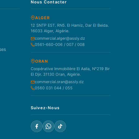
Nous Contacter
ALGER
12 SNTP EST. RN5. El Hamiz, Dar El Beida.
16033 Alger, Algérie.
commercial.alger@assly.dz
0561-660-006 / 007 / 008
ses
ORAN
Coopérative Immobilière El Aalia, N°219 Bir
El Djir. 31130 Oran, Algérie.
commercial.oran@assly.dz
0560 031 044 / 055
Suivez-Nous