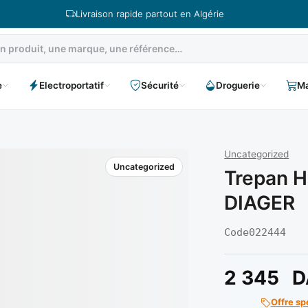
Livraison rapide partout en Algérie
e
Electroportatif
Sécurité
Droguerie
Ma
Uncategorized
Uncategorized
Trepan H
DIAGER
Code
022444
2 345
D
Offre sp