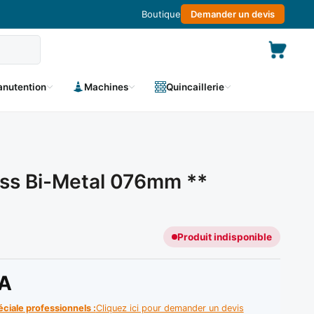
Boutique
Demander un devis
nutention
Machines
Quincaillerie
ss Bi-Metal 076mm **
Produit indisponible
A
éciale professionnels :
Cliquez ici pour demander un devis