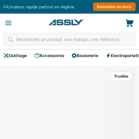
Passer
Livraison rapide partout en Algérie
Demander un devis
au
contenu
Outillage
Accessoires
Boulonerie
Electroportati
Truelles