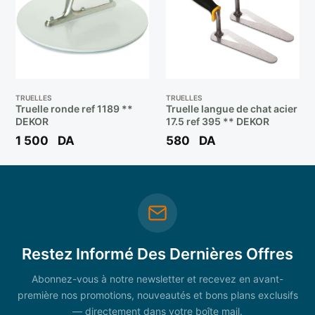
TRUELLES
TRUELLES
Truelle ronde ref 1189 **
Truelle langue de chat acier
DEKOR
17.5 ref 395 ** DEKOR
1 500
DA
580
DA
Restez Informé Des Dernières Offres
Abonnez-vous à notre newsletter et recevez en avant-
première nos promotions, nouveautés et bons plans exclusifs
— directement dans votre boîte mail.