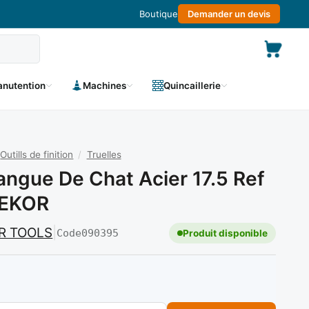
Boutique
Demander un devis
nutention
Machines
Quincaillerie
Outills de finition
/
Truelles
Langue De Chat Acier 17.5 Ref
DEKOR
R TOOLS
|
Code
090395
Produit disponible