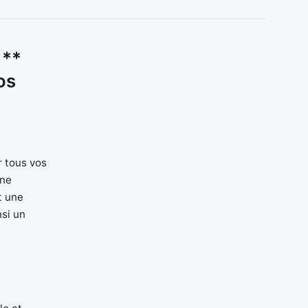
 **
os
r tous vos
une
t une
nsi un