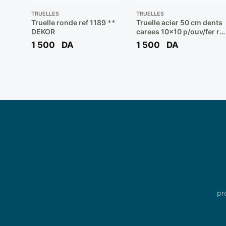
TRUELLES
TRUELLES
Truelle ronde ref 1189 **
Truelle acier 50 cm dents
DEKOR
carees 10×10 p/ouv/fer ref
434 ** DEKOR
1 500
DA
1 500
DA
pr