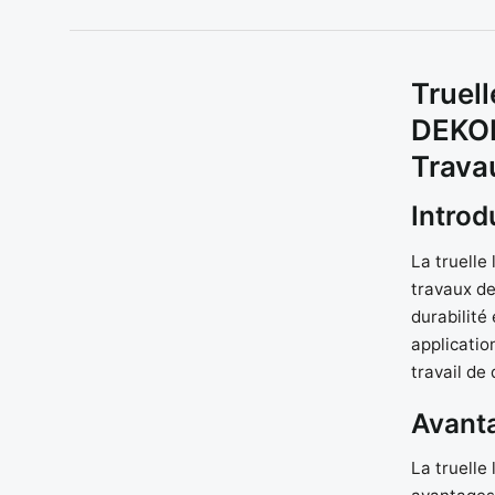
Truell
DEKOR
Trava
Introd
La truelle
travaux de
durabilité
applicatio
travail de 
Avant
La truelle