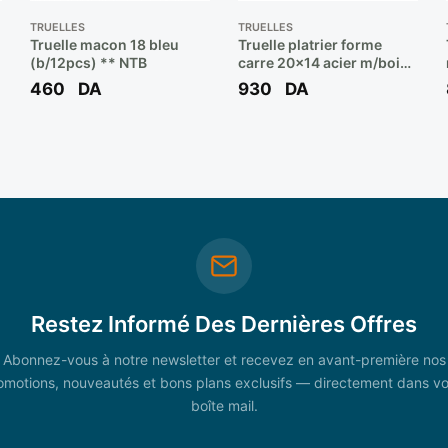
TRUELLES
TRUELLES
Truelle macon 18 bleu
Truelle platrier forme
(b/12pcs) ** NTB
carre 20×14 acier m/bois
ref 284 ** DEKOR
460
DA
930
DA
Restez Informé Des Dernières Offres
Abonnez-vous à notre newsletter et recevez en avant-première nos
omotions, nouveautés et bons plans exclusifs — directement dans vo
boîte mail.