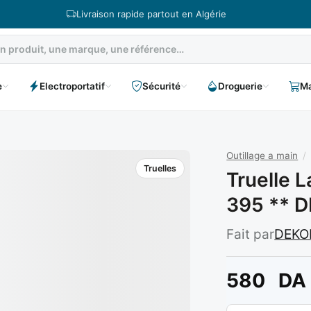
Livraison rapide partout en Algérie
e
Electroportatif
Sécurité
Droguerie
Ma
Outillage a main
/
Truelles
Truelle 
395 ** 
Fait par
DEKO
580
DA