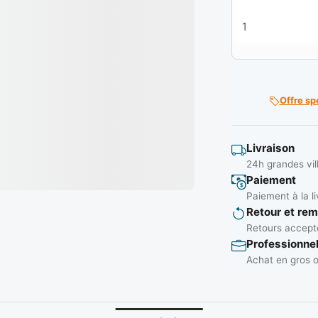
quantité de Truel
Offre sp
Livraison
24h grandes vil
Paiement
Paiement à la li
Retour et re
Retours accepté
Professionne
Achat en gros o