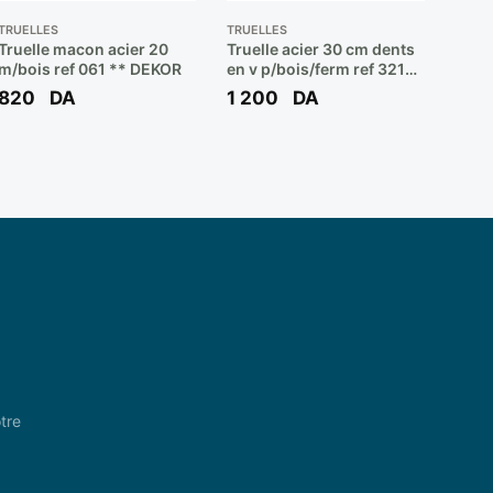
TRUELLES
TRUELLES
Truelle macon acier 20
Truelle acier 30 cm dents
m/bois ref 061 ** DEKOR
en v p/bois/ferm ref 321
** DEKOR
820
DA
1 200
DA
tre