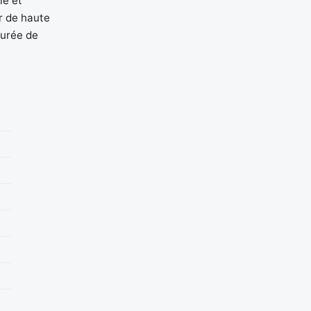
le et
er de haute
durée de