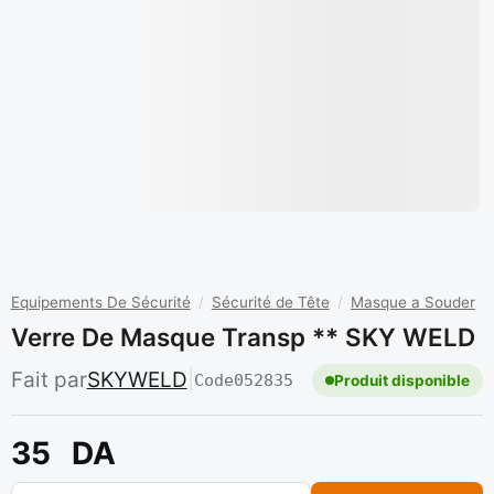
Equipements De Sécurité
/
Sécurité de Tête
/
Masque a Souder
Verre De Masque Transp ** SKY WELD
Fait par
SKYWELD
|
Code
052835
Produit disponible
35
DA
quantité de Verre de masque transp ** SKY WELD