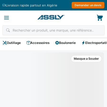
Passer
Livraison rapide partout en Algérie
Demander un devis
au
contenu
Outillage
Accessoires
Boulonerie
Electroportati
Masque a Souder