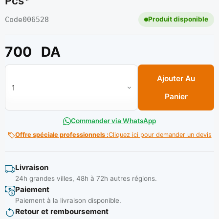
Pcs*
Code
006528
Produit disponible
700
DA
quantité de Vis 5*16 t/fris. (avec ecrou) sac 300 pcs*
Ajouter Au
Panier
Commander via WhatsApp
Offre spéciale professionnels :
Cliquez ici pour demander un devis
Livraison
24h grandes villes, 48h à 72h autres régions.
Paiement
Paiement à la livraison disponible.
Retour et remboursement