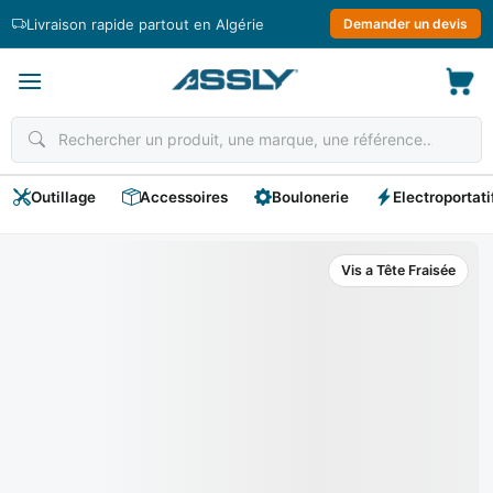
Passer
Livraison rapide partout en Algérie
Demander un devis
au
contenu
Outillage
Accessoires
Boulonerie
Electroportati
Vis a Tête Fraisée