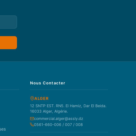
Nous Contacter
ALGER
12 SNTP EST. RN5. El Hamiz, Dar El Beida.
16033 Alger, Algérie.
commercial.alger@assly.dz
0561-660-006 / 007 / 008
ses