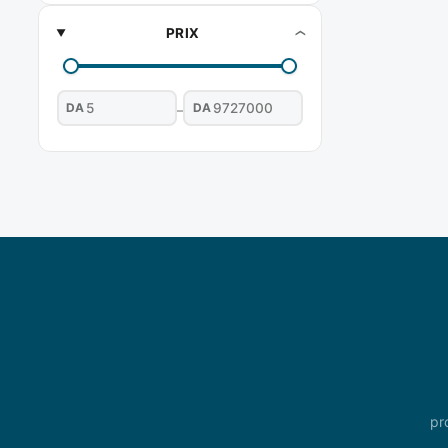
PRIX
DA
DA
–
pr