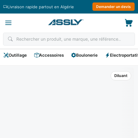
Passer
Livraison rapide partout en Algérie
Demander un devis
au
contenu
Outillage
Accessoires
Boulonerie
Electroportati
Diluant