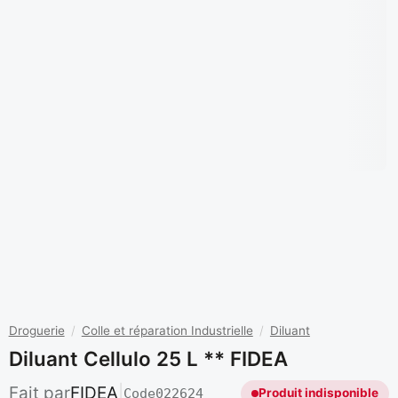
Droguerie
/
Colle et réparation Industrielle
/
Diluant
Diluant Cellulo 25 L ** FIDEA
Fait par
FIDEA
|
Code
022624
Produit indisponible