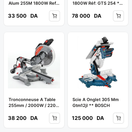
Alum 255M 1800W Ref:
1800W Réf: GTS 254 **
KMS255-1800 **
BOSCH
KZUBR
33 500
DA
78 000
DA
Tronconneuse A Table
Scie A Onglet 305 Mm
255mm / 2000W / 220
Gtm12jl ** BOSCH
V Ref: SP-9061 **
SPECCO
38 200
DA
125 000
DA