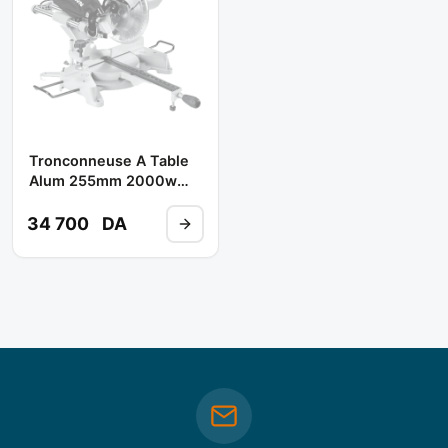
Tronconneuse A Table
Alum 255mm 2000w
Ct15109 ** CROWN
34 700
DA