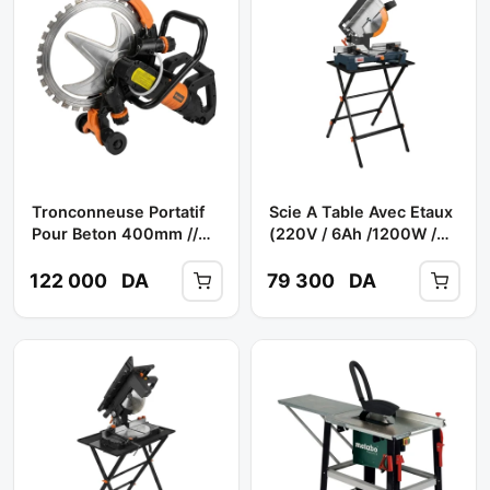
Tronconneuse Portatif
Scie A Table Avec Etaux
Pour Beton 400mm //
(220V / 6Ah /1200W /
Réf: KBRS-500-400S **
Disq. 250 Mm Z60) Réf:
KZUBR
T87 ** FELISATTI
122 000
DA
79 300
DA