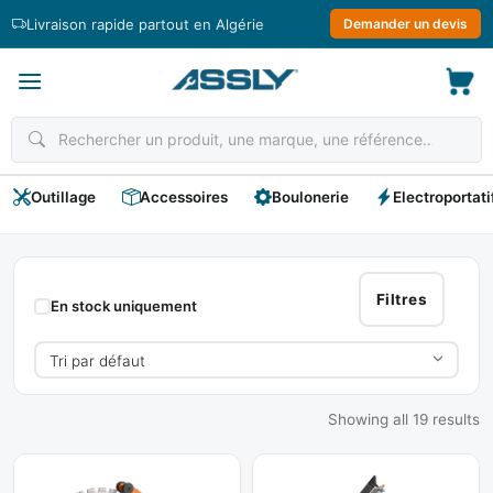
Passer
Livraison rapide partout en Algérie
Demander un devis
au
contenu
Outillage
Accessoires
Boulonerie
Electroportati
Tronçonneuse
A
Filtres
En stock uniquement
Table
Showing all 19 results