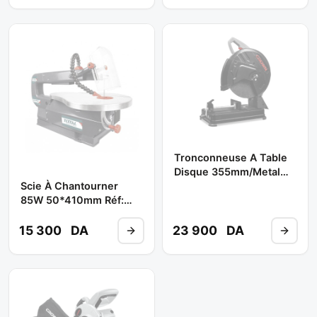
Tronconneuse A Table
Disque 355mm/metal
Scie À Chantourner
2200W Réf:CT15232 **
85W 50*410mm Réf:
CROWN
TS88501 ** TOTAL
15 300
DA
23 900
DA