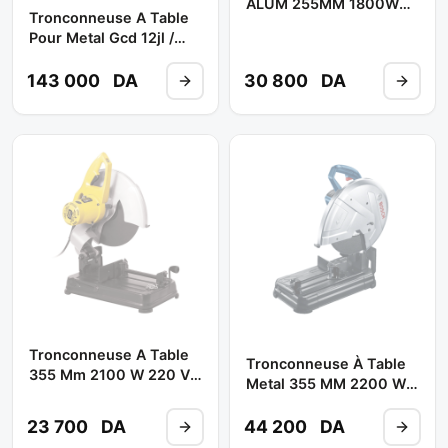
ALUM 255MM 1800W
Tronconneuse A Table
Réf: CT 15209 **
Pour Metal Gcd 12jl /
CROWN
2000w ** BOSCH
143 000
DA
30 800
DA
Tronconneuse A Table
Tronconneuse À Table
355 Mm 2100 W 220 V
Metal 355 MM 2200 W
Ref: STSC2135 **
Réf: GCO 220 ** BOSCH
STANLEY
23 700
DA
44 200
DA