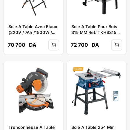
Scie A Table Avec Etaux
Scie A Table Pour Bois
(220V / 7Ah /1500W /
315 MM Ref: TKHS315
Disq. 250 Mm Z60) Réf:
C** METABO
T777 ** FELISATTI
70 700
DA
72 700
DA
Tronconneuse À Table
Scie A Table 254 Mm