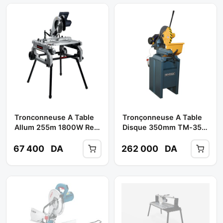
Tronconneuse A Table
Tronçonneuse A Table
Allum 255m 1800W Ref:
Disque 350mm TM-350
CT15072 ** CROWN
** MOUSSAOUI
67 400
DA
262 000
DA