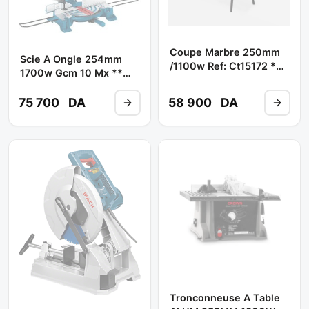
Coupe Marbre 250mm
Scie A Ongle 254mm
/1100w Ref: Ct15172 **
1700w Gcm 10 Mx **
CROWN
BOSCH
75 700
DA
58 900
DA
Tronconneuse A Table