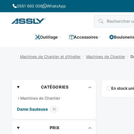
Passer
0561 660 006
WhatsApp
au
contenu
Outillage
Accessoires
Bouloneri
Machines de Chantier et d'Atellier
/
Machines de Chantier
/
D
Dame
CATÉGORIES
En stock u
Sauteuse
Machines de Chantier
Dame Sauteuse
11
PRIX