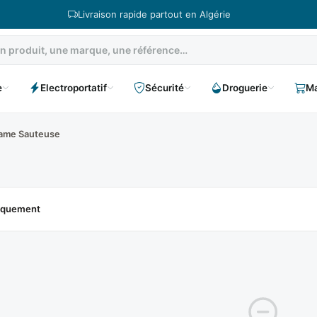
Livraison rapide partout en Algérie
e
Electroportatif
Sécurité
Droguerie
Ma
ame Sauteuse
niquement