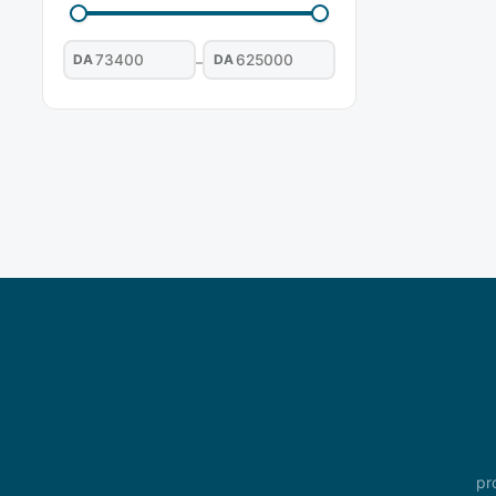
DA
DA
–
pr