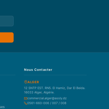
Nous Contacter
ALGER
12 SNTP EST. RN5. El Hamiz, Dar El Beida.
16033 Alger, Algérie.
commercial.alger@assly.dz
0561-660-006 / 007 / 008
ses