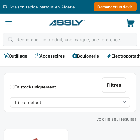
Passer
Livraison rapide partout en Algérie
Demander un devis
au
contenu
Outillage
Accessoires
Boulonerie
Electroportati
Cintreuse
Hydraulique
Filtres
En stock uniquement
Voici le seul résultat