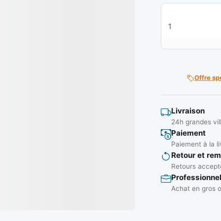
quantité de Cintr
Offre sp
Livraison
24h grandes vil
Paiement
Paiement à la li
Retour et re
Retours accepté
Professionne
Achat en gros o