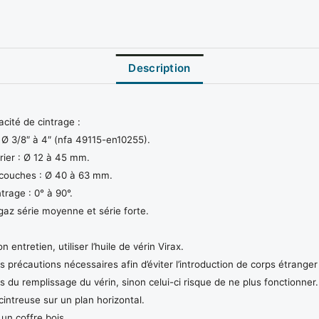
Description
cité de cintrage :
 Ø 3/8″ à 4″ (nfa 49115-en10255).
rier : Ø 12 à 45 mm.
couches : Ø 40 à 63 mm.
trage : 0° à 90°.
gaz série moyenne et série forte.
n entretien, utiliser l’huile de vérin Virax.
s précautions nécessaires afin d’éviter l’introduction de corps étranger
rs du remplissage du vérin, sinon celui-ci risque de ne plus fonctionner.
a cintreuse sur un plan horizontal.
un coffre bois.