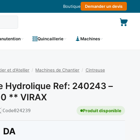
Boutique
Demander un devis
nutention
Quincaillerie
Machines
r et d'Atellier
/
Machines de Chantier
/
Cintreuse
e Hydrolique Ref: 240243 –
50 ** VIRAX
X
|
Code
024239
Produit disponible
DA