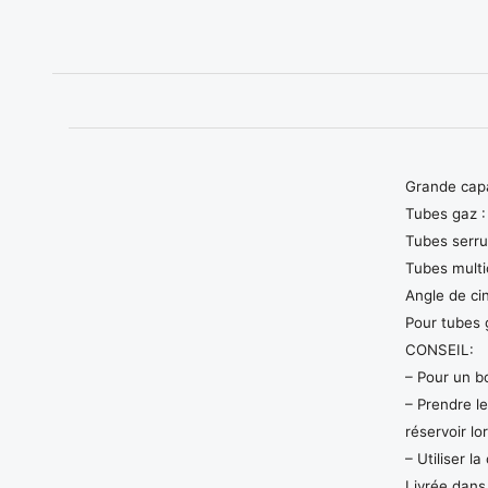
Grande capa
Tubes gaz :
Tubes serru
Tubes multi
Angle de cin
Pour tubes 
CONSEIL:
– Pour un bo
– Prendre le
réservoir lo
– Utiliser l
Livrée dans 