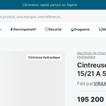
Livraison rapide partout en Algérie
e
Electroportatif
Sécurité
Droguerie
Ma
Machines de Chantie
Hydraulique
Cintreuse Hydraulique
Cintreus
15/21 A 
Fait par
VIRA
195 200