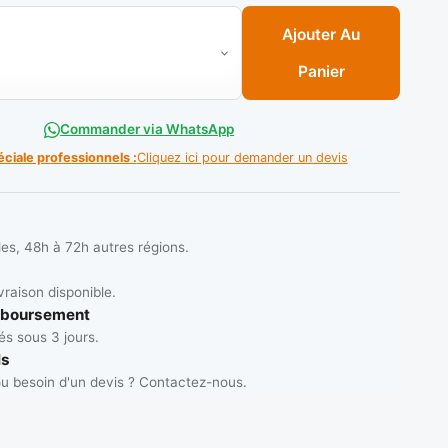
euse hydrolique ref: 240243 - 15/21 a 50 ** VIRAX
Ajouter Au
Panier
Commander via WhatsApp
éciale professionnels :
Cliquez ici pour demander un devis
les, 48h à 72h autres régions.
vraison disponible.
mboursement
s sous 3 jours.
ls
u besoin d'un devis ? Contactez-nous.