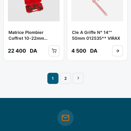
Matrice Plombier
Cle A Griffe N° 14""
Coffret 10-22mm
50mm 012535** VIRAX
250403 ** VIRAX
22 400
DA
4 500
DA
1
2