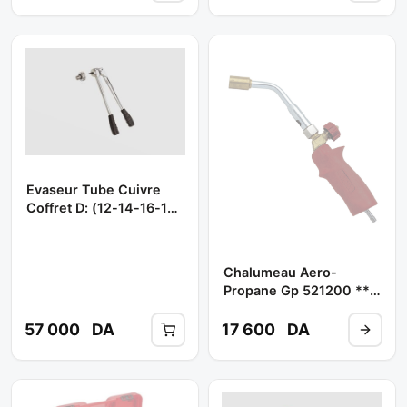
Evaseur Tube Cuivre
Coffret D: (12-14-16-18-
22-28-32 Mm ) Ref:
252644 ** VIRAX
Chalumeau Aero-
Propane Gp 521200 **
VIRAX
57 000
DA
17 600
DA