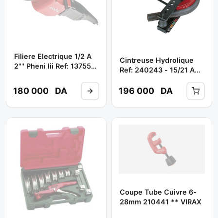
Filiere Electrique 1/2 A
Cintreuse Hydrolique
2"" Pheni Iii Ref: 137550
Ref: 240243 - 15/21 A
** VIRAX
50 ** VIRAX
180 000
DA
196 000
DA
Coupe Tube Cuivre 6-
28mm 210441 ** VIRAX