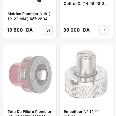
Coffret D: (14-16-18-22
Mm ) Ref: 252641 **
Matrice Plombier Noir (
VIRAX
10-22 MM ) Réf: 250412
** VIRAX
19 800
DA
39 000
DA
Tete De Filiere Plombier
Emboiteur N° 14 **