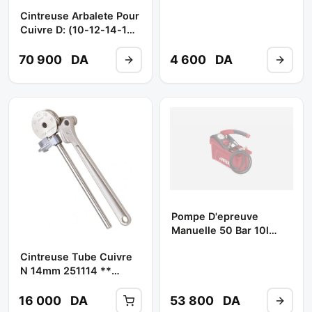
Cintreuse Arbalete Pour
Cuivre D: (10-12-14-16-
18-20-22 Mm ) Ref:
250100 ** VIRAX
70 900
DA
4 600
DA
Pompe D'epreuve
Manuelle 50 Bar 10l
262015 ** VIRAX
Cintreuse Tube Cuivre
N 14mm 251114 **
VIRAX
16 000
DA
53 800
DA