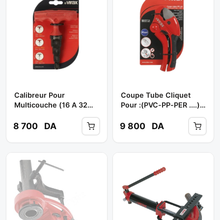
Calibreur Pour
Coupe Tube Cliquet
Multicouche (16 A 32
Pour :(PVC-PP-PER ....)
Mm ) Ref : 221276 **
42mm Réf: PC 42 /
VIRAX
215090 ** VIRAX
8 700
DA
9 800
DA