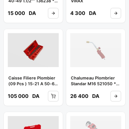
40-49 1.1/2"" 136238 **
VIRAX
VIRAX
15 000
DA
4 300
DA
Caisse Filiere Plombier
Chalumeau Plombrier
(09 Pcs ) 15-21 A 50-60
Standar M16 521050 **
136280 ** VIRAX
VIRAX
105 000
DA
26 400
DA