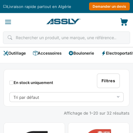
Passer
Livraison rapide partout en Algérie
Demander un devis
au
contenu
Outillage
Accessoires
Boulonerie
Electroportati
VIRAX
Filtres
En stock uniquement
Affichage de 1–20 sur 32 résultats