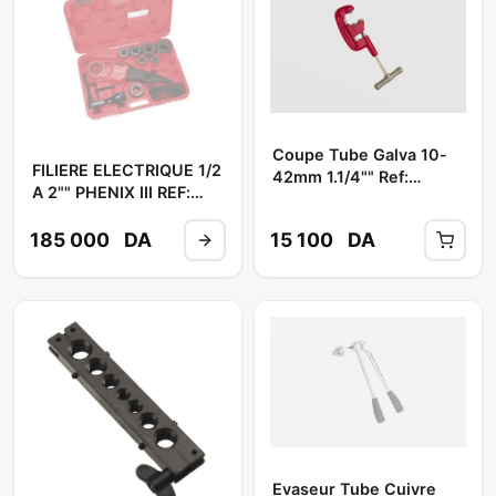
Coupe Tube Galva 10-
FILIERE ELECTRIQUE 1/2
42mm 1.1/4"" Ref:
A 2"" PHENIX III REF:
210110 ** VIRAX
137563 ** VIRAX
185 000
DA
15 100
DA
Evaseur Tube Cuivre