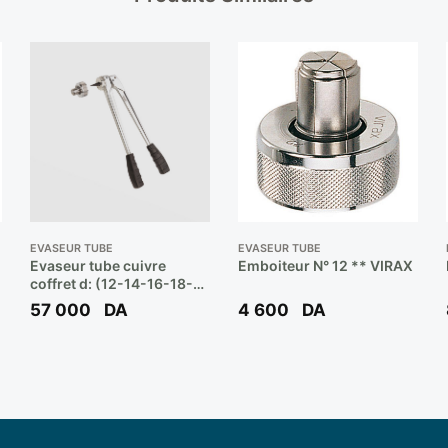
EVASEUR TUBE
EVASEUR TUBE
Evaseur tube cuivre
Emboiteur N° 12 ** VIRAX
coffret d: (12-14-16-18-
22-28-32 mm ) ref:
57 000
DA
4 600
DA
252644 ** VIRAX