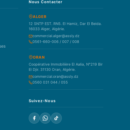
Nous Contacter
ALGER
12 SNTP EST. RN5. El Hamiz, Dar El Beida.
16033 Alger, Algérie.
commercial.alger@assly.dz
0561-660-006 / 007 / 008
ses
ORAN
Coopérative Immobilière El Aalia, N°219 Bir
El Djir. 31130 Oran, Algérie.
commercial.oran@assly.dz
0560 031 044 / 055
Suivez-Nous