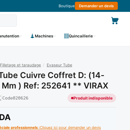
Boutique
Demander un devis
nutention
Machines
Quincaillerie
Filletage et taraudage
/
Evaseur Tube
Tube Cuivre Coffret D: (14-
 Mm ) Ref: 252641 ** VIRAX
X
|
Code
020626
Produit indisponible
DA
éciale professionnels :
Cliquez ici pour demander un devis