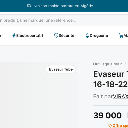
Livraison rapide partout en Algérie
e
Electroportatif
Sécurité
Droguerie
Ma
Outillage a main
/
Evaseur Tube
Evaseur 
16-18-22
Fait par
VIRA
39 000
Offre sp