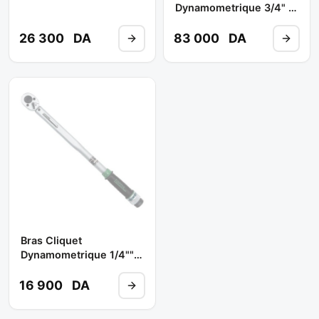
Dynamometrique 3/4" (
140-700 NM )
ANAF2470 ** TOPTUL
26 300
DA
83 000
DA
Bras Cliquet
Dynamometrique 1/4""
(6-30 Nm) Ref:
ANAF0803 ** TOPTUL
16 900
DA