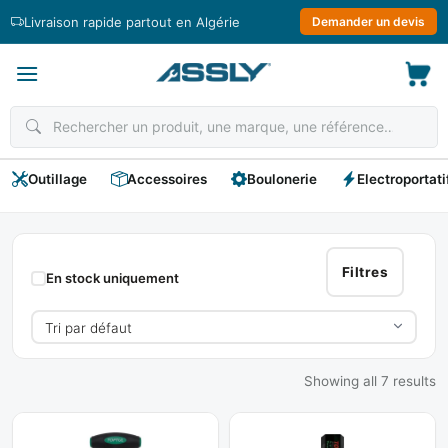
Passer
Livraison rapide partout en Algérie
Demander un devis
au
contenu
Outillage
Accessoires
Boulonerie
Electroportati
Clés
Dynamométrique
Filtres
En stock uniquement
Showing all 7 results