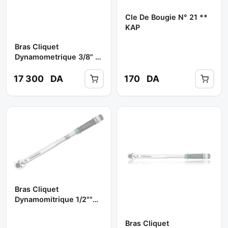
Cle De Bougie N° 21 **
KAP
Bras Cliquet
Dynamometrique 3/8" (
20-110 NM ) Réf:
ANAF1211 ** TOPTUL
17 300
DA
170
DA
Bras Cliquet
Dynamomitrique 1/2""
(70-350 Nm) Ref:
Anaf1635 ** TOPTUL
Bras Cliquet