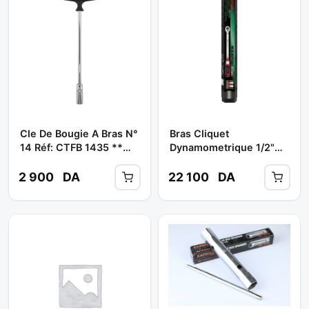
Cle De Bougie A Bras N°
Bras Cliquet
14 Réf: CTFB 1435 **
Dynamometrique 1/2"
TOPTUL
(40-210 Nm) Ref: ANBV
1621 ** TOPTUL
2 900
DA
22 100
DA