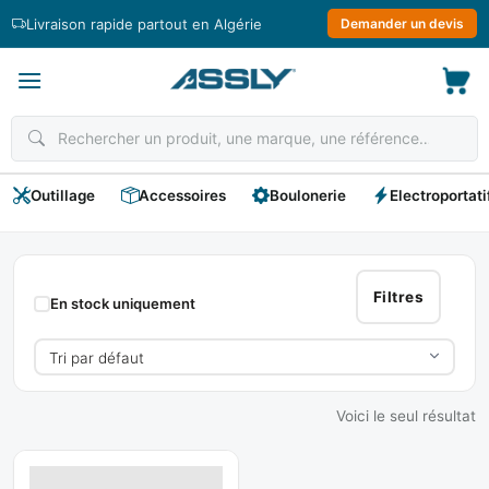
Passer
Livraison rapide partout en Algérie
Demander un devis
au
contenu
Outillage
Accessoires
Boulonerie
Electroportati
Clés
Sanitaire
Filtres
En stock uniquement
Voici le seul résultat