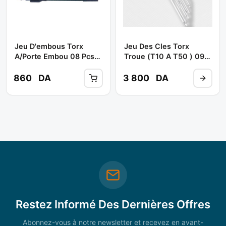
Jeu D'embous Torx
Jeu Des Cles Torx
A/porte Embou 08 Pcs (
Troue (t10 A T50 ) 09
T 10-T 40) S08h2s8s **
Pcs Ref: Gaal0915 **
JONNESWAY
TOPTUL
860
DA
3 800
DA
Restez Informé Des Dernières Offres
Abonnez-vous à notre newsletter et recevez en avant-