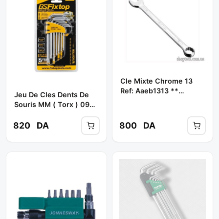
Cle Mixte Chrome 13
Ref: Aaeb1313 **
Jeu De Cles Dents De
TOPTUL
Souris MM ( Torx ) 09
Pcs Réf: 55951 **
FIXTOP
820
DA
800
DA