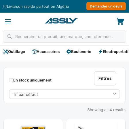
Passer
Livraison rapide partout en Algérie
Demander un devis
au
contenu
Outillage
Accessoires
Boulonerie
Electroportati
Clés
Torx
Filtres
En stock uniquement
Showing all 4 results