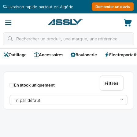
Passer
Livraison rapide partout en Algérie
Demander un devis
au
contenu
Outillage
Accessoires
Boulonerie
Electroportati
Micromètre
(PALMER)
Filtres
En stock uniquement