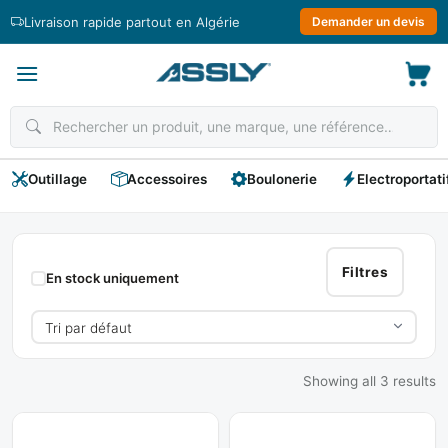
Passer
Livraison rapide partout en Algérie
Demander un devis
au
contenu
Outillage
Accessoires
Boulonerie
Electroportati
Tuyaux
Technoflex
Filtres
En stock uniquement
Showing all 3 results