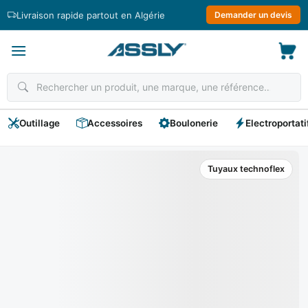
Passer
Livraison rapide partout en Algérie
Demander un devis
au
contenu
Outillage
Accessoires
Boulonerie
Electroportati
Tuyaux technoflex